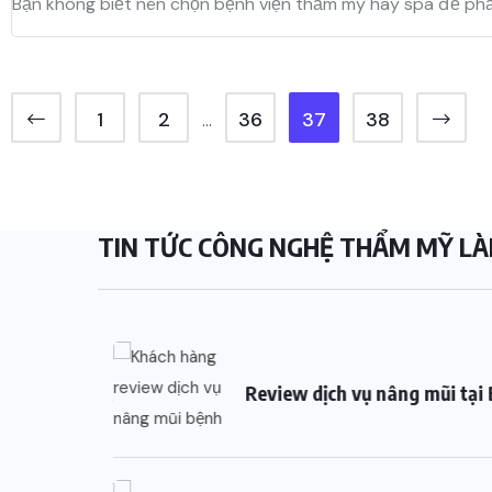
Bạn không biết nên chọn bệnh viện thẩm mỹ hay spa để phẫ
1
2
36
37
38
…
TIN TỨC CÔNG NGHỆ THẨM MỸ LÀ
Review dịch vụ nâng mũi tại 