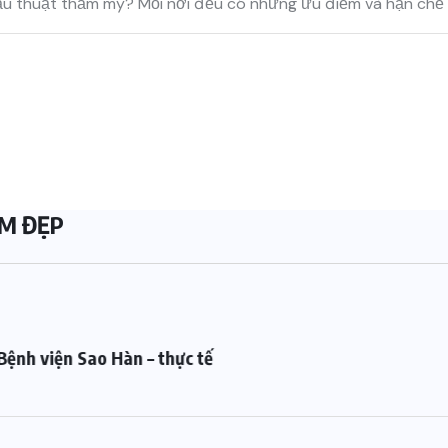
u thuật thẩm mỹ? Mỗi nơi đều có những ưu điểm và hạn chế 
M ĐẸP
Bệnh viện Sao Hàn – thực tế