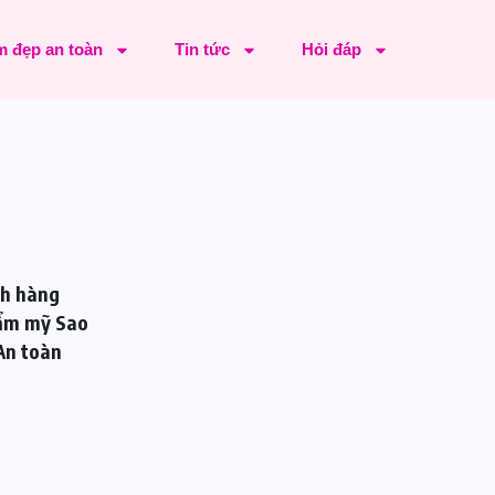
 đẹp an toàn
Tin tức
Hỏi đáp
ch hàng
ẩm mỹ Sao
 An toàn