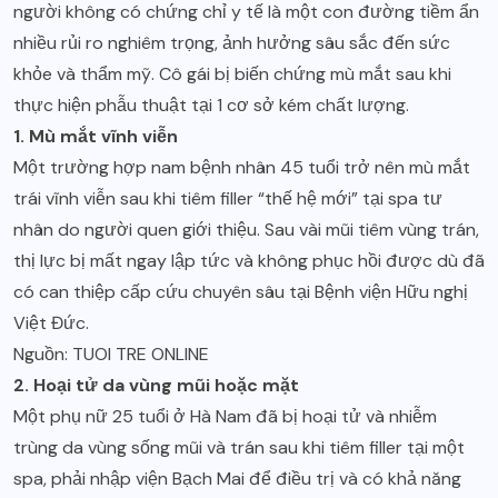
người không có chứng chỉ y tế là một con đường tiềm ẩn
nhiều rủi ro nghiêm trọng, ảnh hưởng sâu sắc đến sức
khỏe và thẩm mỹ. Cô gái bị biến chứng mù mắt sau khi
thực hiện phẫu thuật tại 1 cơ sở kém chất lượng.
1. Mù mắt vĩnh viễn
Một trường hợp nam bệnh nhân 45 tuổi trở nên mù mắt
trái vĩnh viễn sau khi tiêm filler “thế hệ mới” tại spa tư
nhân do người quen giới thiệu. Sau vài mũi tiêm vùng trán,
thị lực bị mất ngay lập tức và không phục hồi được dù đã
có can thiệp cấp cứu chuyên sâu tại Bệnh viện Hữu nghị
Việt Đức.
Nguồn:
TUOI TRE ONLINE
2. Hoại tử da vùng mũi hoặc mặt
Một phụ nữ 25 tuổi ở Hà Nam đã bị hoại tử và nhiễm
trùng da vùng sống mũi và trán sau khi tiêm filler tại một
spa, phải nhập viện Bạch Mai để điều trị và có khả năng