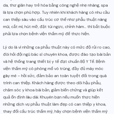
da, thư giãn hay trẻ hóa bằng công nghệ nhẹ nhàng, spa
là lựa chọn phù hợp. Tuy nhiên khi khách hàng có nhu cầu
can thiệp sâu vào cấu trúc cơ thể như phẫu thuật nâng
mũi, cắt mí, hút mỡ, đặt túi ngực, chỉnh hàm… thì bắt buộc
phải lựa chọn bệnh viện thẩm mỹ để thực hiện.
Lý do là vì những ca phẫu thuật này có mức độ rủi ro cao,
đòi hỏi đội ngũ bác sĩ chuyên khoa, được đào tạo bài bản
và hệ thống trang thiết bị y tế đạt chuẩn Bộ Y Tế. Bệnh
viện thẩm mỹ có phòng mổ vô trùng, đầy đủ máy móc
gây mê – hồi sức, đảm bảo an toàn tuyệt đối trong quá
trình can thiệp. Khách hàng được theo dõi hậu phẫu,
chăm sóc y khoa bài bản, giảm biến chứng và giúp kết
quả ổn định lâu dài. Khuyên bạn nếu muốn thực hiện
những dịch vụ phẫu thuật làm đẹp có can thiệp y khoa,
thay đổi cấu trúc thẩm mỹ, hãy chọn bệnh viện thẩm mỹ