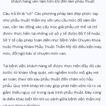
khách hàng yên tâm hơn khi đến làm phẫu thuật
Câu trả lời là “có”. Các phương pháp làm đẹp phức tạp
như phẫu thuật thẩm mỹ vốn yêu cầu mức độ xâm lấn
cao, cần tác động vào cấu trúc giải phẫu cơ thể và chỉ
được thực hiện tại những cơ sở y tế được Bộ Y tế hoặc
Sở Y tế cấp phép toàn diện như: Bệnh Viện Chuyên Khoa
hoặc Phòng Khám Phẫu Thuật Thẩm Mỹ đủ điều kiện máy
móc, đội ngũ bác sĩ chuyên môn cao.
Tại bệnh viện, khách hàng sẽ được thực hiện đầy đủ các
bước từ khám tổng quát, xét nghiệm trước mổ, gây mê
an toàn, theo dõi sau phẫu thuật đến chăm sóc hậu
phẫu. Quy trình khép kín này giúp phát hiện sớm rủi ro và
giảm thiểu nguy cơ trong quá trình phẫu thuật. Đây cũng
là điểm khác biệt lớn khi so sánh giữa bệnh viện thẩm mỹ
và spa thông thường.