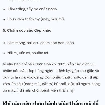
Tắm trắng, tẩy da chết body.
Phun xăm thẩm mỹ (mày, môi, mí).
5. Chăm sóc sắc đẹp khác
Làm móng, nail art, chăm sóc bàn chân.
Nối mi, uốn mi, nhuộm mi.
Vì vậy bạn chỉ nên chọn Spa khi thực hiện các dịch vụ
chăm sóc sắc đẹp hàng ngày – định kỳ, giúp thư giãn và
duy trì làn da, vóc dáng. Còn phẫu thuật hoặc can thiệp
xâm lấn sâu (nâng mũi, cắt mí, hút mỡ, đặt túi ngực, căng
da mặt…) thì nên chọn bệnh viện thẩm mỹ.
Khi nào nên chọn bệnh viện thẩm mỹ để