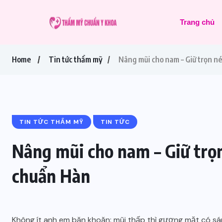
Trang chủ
Home
Tin tức thẩm mỹ
Nâng mũi cho nam – Giữ trọn n
TIN TỨC THẨM MỸ
TIN TỨC
Nâng mũi cho nam – Giữ trọ
chuẩn Hàn
Không ít anh em băn khoăn: mũi thấp thì gương mặt có sá